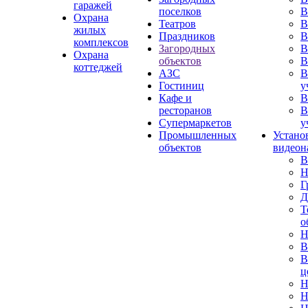
гаражей
поселков
В
Охрана
Театров
В
жилых
Праздников
В
комплексов
Загородных
В
Охрана
объектов
В
коттеджей
АЗС
В
Гостиниц
у
Кафе и
В
ресторанов
В
Супермаркетов
у
Промышленных
Устано
объектов
видеон
В
Н
Г
Д
Т
о
Н
В
В
ц
Н
Н