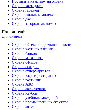
Поставить квартиру на охрану
Охрана коттеджей
Охрана гаражей
Охрана жилых комплексов
Охрана дач
Охрана загородных домов
Показать ещё +
Для бизнеса
Охрана объектов промышленности
Охрана частных клиник
Охрана банков
Охрана магазинов
Охрана офисов
Охрана складов
Охрана супермаркетов
Охрана кафе и ресторанов
Охрана гостиниц
Охрана АЗС
Охрана автостоянок
Охрана клубов
Охрана учебных заведений
Охрана промышленных объектов
Охрана аптек