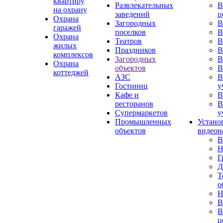
квартиру
Развлекательных
В
на охрану
заведений
ц
Охрана
Загородных
В
гаражей
поселков
В
Охрана
Театров
В
жилых
Праздников
В
комплексов
Загородных
В
Охрана
объектов
В
коттеджей
АЗС
В
Гостиниц
у
Кафе и
В
ресторанов
В
Супермаркетов
у
Промышленных
Устано
объектов
видеон
В
Н
Г
Д
Т
о
Н
В
В
ц