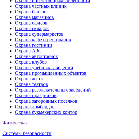
Охрана объектов промышленности
Охрана частных клиник
Охрана банков
Охрана магазинов
Охрана офисов
Охрана складов
Охрана супермаркетов
Охрана кафе и ресторанов
Охрана гостиниц
Охрана АЗС
Охрана автостоянок
Охрана клубов
Охрана учебных заведений
Охрана промышленных объектов
Охрана аптек
Охрана театров
Охрана развлекательных заведений
Охрана праздников
Охрана загородных поселков
Охрана ломбардов
Охрана букмекерских контор
Физическая
Системы безопасности