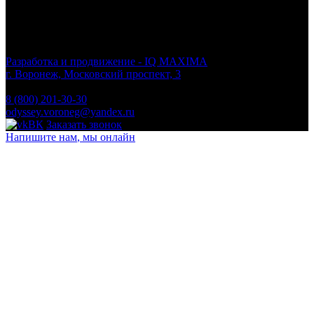
ООО ЧОО «ОДИССЕЙ»
© 2026 odyssey-48.ru
Разработка и продвижение - IQ MAXIMA
г. Воронеж, Московский проспект, 3
Пн.- Вс.: круглосуточно
8 (800) 201-30-30
odyssey.voroneg@yandex.ru
ВК
Заказать звонок
Напишите нам
, мы онлайн