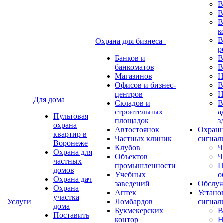
В
В
В
к
В
Охрана для бизнеса
р
Банков и
В
банкоматов
В
Магазинов
Н
Офисов и бизнес-
В
центров
Н
Для дома
Складов и
В
строительных
а
Пультовая
площадок
з
охрана
Автостоянок
Охранн
квартир в
Частных клиник
сигнал
Воронеже
Клубов
Ч
Охрана для
Объектов
Ч
частных
промышленности
П
домов
Учебных
о
Охрана дач
заведений
Обслу
Охрана
Аптек
Устано
участка
Услуги
Ломбардов
сигнал
дома
Букмекерских
В
Поставить
контор
Н