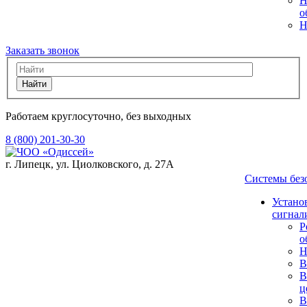
Н
о
Н
Заказать звонок
Найти
Работаем круглосуточно, без выходных
8 (800) 201-30-30
г. Липецк, ул. Циолковского, д. 27А
Системы бе
Устано
сигнал
Р
о
Н
В
В
ц
В