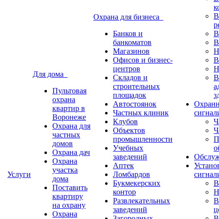
к
В
Охрана для бизнеса
р
Банков и
В
банкоматов
В
Магазинов
Н
Офисов и бизнес-
В
центров
Н
Для дома
Складов и
В
строительных
а
Пультовая
площадок
з
охрана
Автостоянок
Охранн
квартир в
Частных клиник
сигнал
Воронеже
Клубов
Ч
Охрана для
Объектов
Ч
частных
промышленности
П
домов
Учебных
о
Охрана дач
заведений
Обслу
Охрана
Аптек
Устано
участка
Услуги
Ломбардов
сигнал
дома
Букмекерских
В
Поставить
контор
Н
квартиру
Развлекательных
В
на охрану
заведений
ц
Охрана
Загородных
В