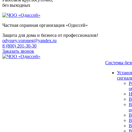
без выходных
Частная охранная организация «Одиссей»
Защита для дома и бизнеса от профессионалов!
odyssey.voroneg@yandex.ru
8 (800) 201-30-30
Заказать звонок
Системы бе
Устано
сигнал
Р
о
Н
В
В
ц
В
В
В
В